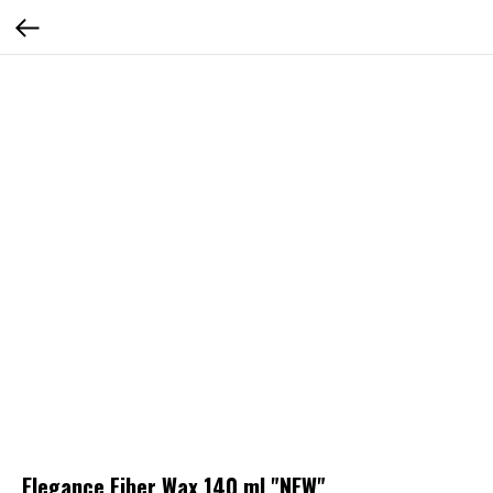
Elegance Fiber Wax 140 ml "NEW"