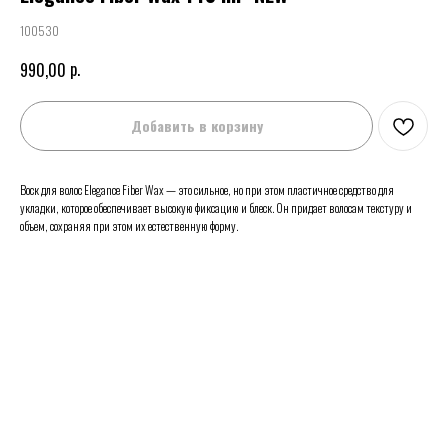
100530
р.
990,00
Добавить в корзину
Воск для волос Elegance Fiber Wax — это сильное, но при этом пластичное средство для
укладки, которое обеспечивает высокую фиксацию и блеск. Он придает волосам текстуру и
объем, сохраняя при этом их естественную форму.