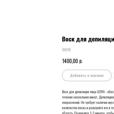
Воск для депиляци
100176
р.
1400,00
Добавить в корзину
Воск для депиляции лица ULTRA - обе
течение нескольких минут. Депиляцион
покраснений. Не требует наличия мус
количество воска и разогрейте его в 
область. Подождите 2-3 минуты, чтобы 