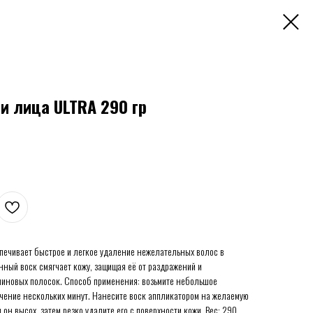
и лица ULTRA 290 гр
спечивает быстрое и легкое удаление нежелательных волос в
ный воск смягчает кожу, защищая её от раздражений и
линовых полосок. Способ применения: возьмите небольшое
течение нескольких минут. Нанесите воск аппликатором на желаемую
он высох, затем резко удалите его с поверхности кожи. Вес: 290