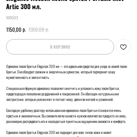
Artic 300 мл.
100503
р.
р.
1150,00
1350,00
В КОРЗИНУ
Одеколон после бритья Elegance 300 мл — это идеальное средство для ухода за кожей после
бритья. Оно обладает свежим и энергичным ароматом, который подчеркнет вашу
мужественность и элегантность.
Специальная формула одеколона позволяет смягчить и успокоить кожу после бритья,
предотвращая появление раздражений и покраснений. Он обогащен натуральными
экстрактами, которые увлажняют и питают кожу, делая ее мягкой и ухоженной.
Благодаря удобному дозатору использование одеколона после бритья становится очень
простым и экономичным. Вы сможете легко нанести нужное количество продукта на кожу,
равномерно распределить его и насладиться приятным ощущением свежести и комфорта.
Одеколон после бритья Elegance 300 мл подходит для всех типов кожи и может