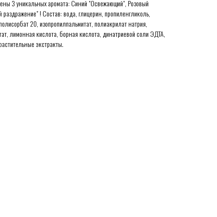
ены 3 уникальных аромата: Синий "Освежающий", Розовый
раздражение" ! Состав: вода, глицерин, пропиленгликоль,
 полисорбат 20, изопропилпальмитат, полиакрилат натрия,
тат, лимонная кислота, борная кислота, динатриевой соли ЭДТА,
растительные экстракты.