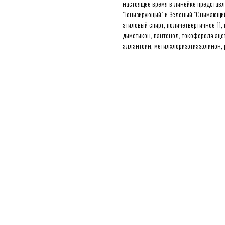
настоящее время в линейке представл
"Тонизирующий" и Зеленый "Снимающий 
этиловый спирт, поличетвертичное-11,
диметикон, пантенол, токоферола аце
аллантоин, метилхлоризотиазолинон, 