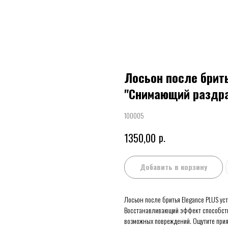
Лосьон после бритья
"Снимающий раздра
100005
р.
1350,00
Добавить в корзину
Лосьон после бритья Elegance PLUS ус
Восстанавливающий эффект способству
возможных повреждений. Ощутите прия